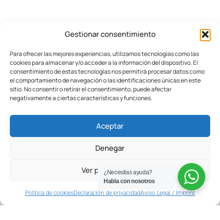
Gestionar consentimiento
Para ofrecer las mejores experiencias, utilizamos tecnologías como las
cookies para almacenar y/o acceder a la información del dispositivo. El
PROGRAMAS DE TENIS ANUALES PARA ADULTOS
consentimiento de estas tecnologías nos permitirá procesar datos como
PREGUNTAS FRECUENTES SOBRE LOS
el comportamiento de navegación o las identificaciones únicas en este
"PROGRAMAS ANUALES PARA ADULTOS" DE MBA
sitio. No consentir o retirar el consentimiento, puede afectar
TENNIS ACADEMY
negativamente a ciertas características y funciones.
Explora nuestras respuestas a las preguntas más comunes
sobre nuestros
Programas de Tenis para Adultos en
Aceptar
Barcelona
.
Denegar
Ver preferencias
¿Necesitas ayuda?
Habla con nosotros
Política de cookies
Declaración de privacidad
Aviso Legal / Imprint
¿Qué nivel necesito para apuntarme al