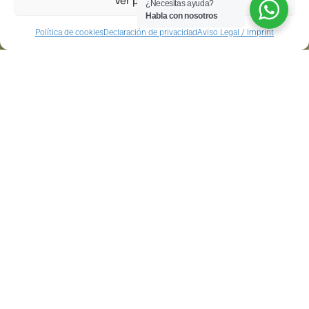
Ver preferencias
¿Necesitas ayuda?
Habla con nosotros
Política de cookies
Declaración de privacidad
Aviso Legal / Imprint