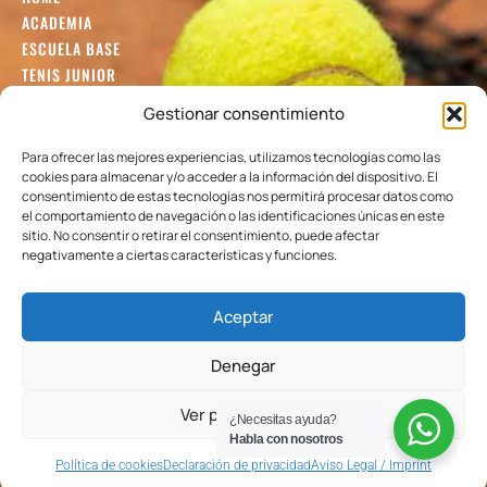
ACADEMIA
ESCUELA BASE
TENIS JUNIOR
TENIS ADULTOS
Gestionar consentimiento
TENIS INTERNACIONAL
BLOG
Para ofrecer las mejores experiencias, utilizamos tecnologías como las
cookies para almacenar y/o acceder a la información del dispositivo. El
GUÍA
consentimiento de estas tecnologías nos permitirá procesar datos como
Colaboradores
el comportamiento de navegación o las identificaciones únicas en este
sitio. No consentir o retirar el consentimiento, puede afectar
negativamente a ciertas características y funciones.
Aceptar
Denegar
Ver preferencias
¿Necesitas ayuda?
Habla con nosotros
Aviso legal
Accesibilidad
Declaración de privacidad
Política de cookies
Declaración de privacidad
Aviso Legal / Imprint
Política de cookies