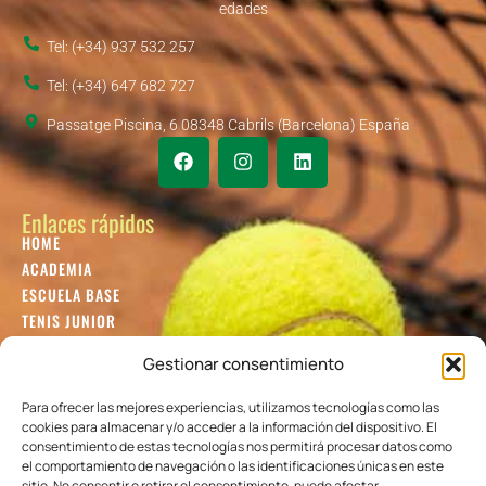
edades
Tel: (+34) 937 532 257
Tel: (+34) 647 682 727
Passatge Piscina, 6 08348 Cabrils (Barcelona) España
Enlaces rápidos
HOME
ACADEMIA
ESCUELA BASE
TENIS JUNIOR
TENIS ADULTOS
Gestionar consentimiento
TENIS INTERNACIONAL
BLOG
Para ofrecer las mejores experiencias, utilizamos tecnologías como las
GUÍA
cookies para almacenar y/o acceder a la información del dispositivo. El
consentimiento de estas tecnologías nos permitirá procesar datos como
Colaboradores
el comportamiento de navegación o las identificaciones únicas en este
sitio. No consentir o retirar el consentimiento, puede afectar