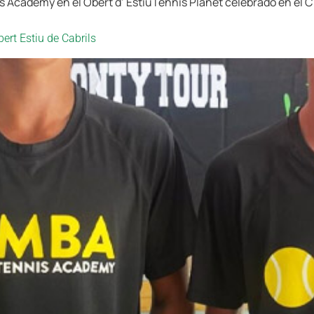
is Academy en el Obert d’ EstiuTennis Planet celebrado en el C
rt Estiu de Cabrils