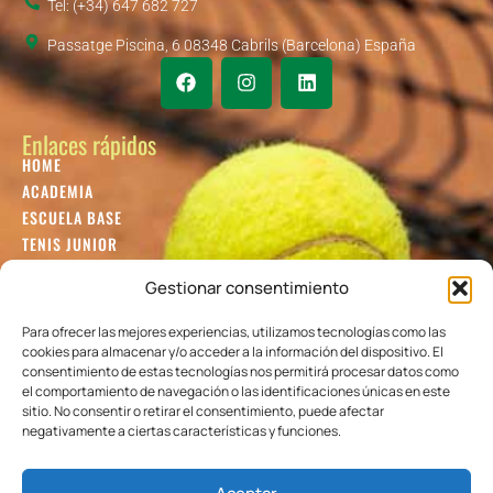
Tel: (+34) 647 682 727
Passatge Piscina, 6 08348 Cabrils (Barcelona) España
Enlaces rápidos
HOME
ACADEMIA
ESCUELA BASE
TENIS JUNIOR
TENIS ADULTOS
Gestionar consentimiento
TENIS INTERNACIONAL
BLOG
Para ofrecer las mejores experiencias, utilizamos tecnologías como las
GUÍA
cookies para almacenar y/o acceder a la información del dispositivo. El
consentimiento de estas tecnologías nos permitirá procesar datos como
Colaboradores
el comportamiento de navegación o las identificaciones únicas en este
sitio. No consentir o retirar el consentimiento, puede afectar
negativamente a ciertas características y funciones.