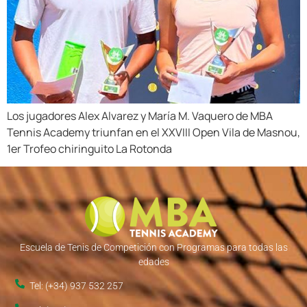
Los jugadores Alex Alvarez y María M. Vaquero de MBA
Tennis Academy triunfan en el XXVIII Open Vila de Masnou,
1er Trofeo chiringuito La Rotonda
Escuela de Tenis de Competición con Programas para todas las
edades
Tel: (+34) 937 532 257